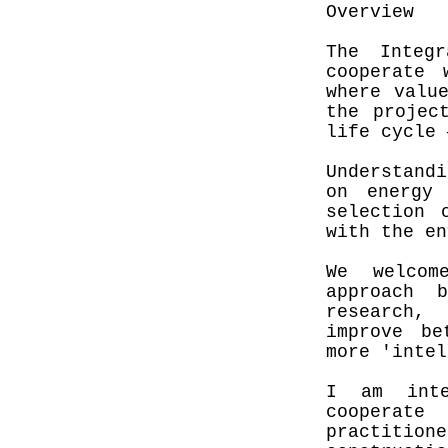
Overview
The Integ
cooperate 
where valu
the projec
life cycle 
Understand
on energy
selection 
with the en
We welcom
approach 
research,
improve be
more 'intel
I am inte
cooperate
practition