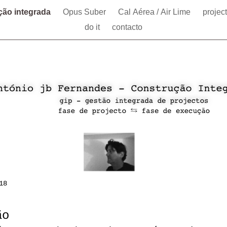
ção integrada
Opus Suber
Cal Aérea / Air Lime
projec
do it
contacto
18
ão