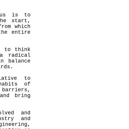
cus is to
he start,
from which
the entire
n to think
a radical
in balance
ards.
iative to
habits of
barriers,
and bring
olved and
ustry and
ineering,