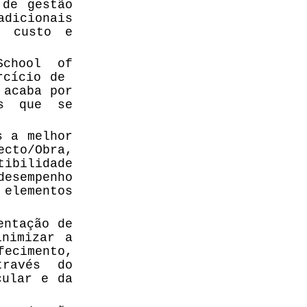
 de gestão
dicionais
, custo e
School of
rcício de
 acaba por
es que se
s a melhor
ecto/Obra,
ibilidade
esempenho
lementos
entação de
inimizar a
fecimento,
través do
cular e da