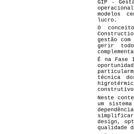
GIP - Gest
operaciona
modelos ce
lucro.
O concei
Constructi
gestão com 
gerir tod
complementa
É na Fase 
oportunidad
particula
técnica do
higrotérm
construtivo
Neste conte
um sistema
dependênci
simplific
design, op
qualidade d