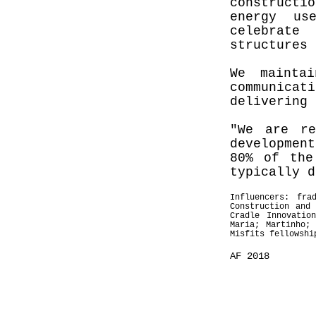
constructio
energy us
celebrate
structures 
We mainta
communica
delivering 
"We are re
developmen
80% of the
typically d
Influencers: fra
Construction and
Cradle Innovatio
Maria; Martinho;
Misfits fellowshi
AF 2018