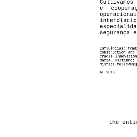
Cultivamos
e coopera
operacion
interdiscip
especialid
segurança e
Influências: frad
Construction and
Cradle Innovatio
Maria, Martinho;
Misfits fellowshi
AF 2018
the enti