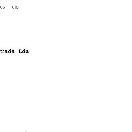
tos
gip