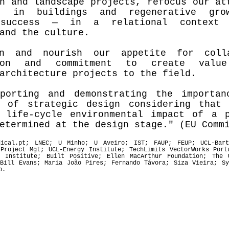
n and landscape projects, refocus our at
e in buildings and regenerative gro
 success — in a relational context
and the culture.
in and nourish our appetite for colla
tion and commitment to create valu
architecture projects to the field.
porting and demonstrating the importan
t of strategic design considering that
 life-cycle environmental impact of a 
etermined at the design stage." (EU Comm
dical.pt; LNEC; U Minho; U Aveiro; IST; FAUP; FEUP; UCL-Bar
 Project Mgt; UCL-Energy Institute; TechLimits VectorWorks Port
n Institute; Built Positive; Ellen MacArthur Foundation; The 
 Bill Evans; Maria João Pires; Fernando Távora; Siza Vieira; Sy
p.