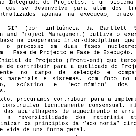
ão Integrada de Projectos, é um sistema
l que se desenvolve para além dos tra
ntralizados apenas na execução, prazo
to GIP (por influência da
Bartlett 
on and Project Management)
cultiva o exe
base na cooperação inter-disciplinar que
o o processo em duas fases nuclear
m — Fase de Projecto e Fase de Execução.
Inicial de Projecto (front-end) que temo
e de contribuir para a qualidade do Proj
rmente no campo da selecção e compat
s materiais e sistemas, com foco no d
ico, acústico e 'eco-nómico' dos e
s.
xto, procuramos contribuir para a implem
 construtivo tecnicamente consensual, m
a das aparelhagens de aquecimento e arre
ar a reversibilidade dos materiais a
timizar os princípios da “eco-nomia” cir
e vida de uma forma geral.