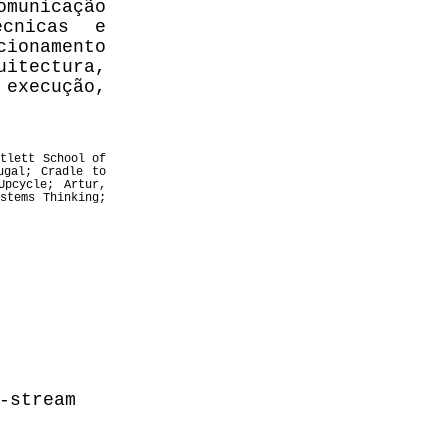
omunicação
écnicas e
ionamento
uitectura,
execução,
rtlett School of
ugal; Cradle to
Upcycle; Artur,
stems Thinking;
-stream