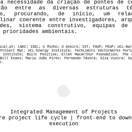
 a necessidade da criação de pontes de c
ção entre as diversas estruturas t
ais, procurando, de início, um relac
linar coerente entre investigadores, arq
ades, sistema construtivo, equipas de 
 prioridades ambientais.
ical.pt; LNEC; ISEL; U Minho; U Aveiro; IST; FAUP; FEUP; UCL-Ba
 Project Mgt; UCL-Energy Institute; TechLimits VectorWorks Port
n Institute; Built Positive; Ellen MacArthur Foundation; The 
 Bill Evans; Maria João Pires; Fernando Távora; Siza Vieira; Sy
p.
Integrated Management of Projects
re project life cycle | front-end to down
execution