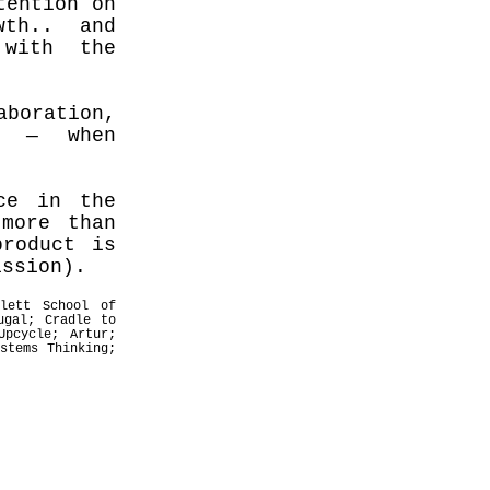
tention on
wth.. and
 with the
boration,
e — when
ce in the
 more than
product is
ission).
tlett School of
ugal; Cradle to
Upcycle; Artur;
stems Thinking;